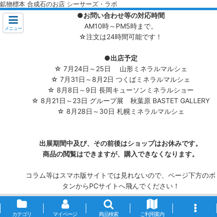
鉱物標本 合成石のお店 シーサーズ・ラボ
●お問い合わせ等の対応時間
AM10時～PM5時まで。
メニュー
☆注文は24時間可能です！
●出店予定
☆ 7月24日～25日 山形ミネラルマルシェ
☆ 7月31日～8月2日 つくばミネラルマルシェ
☆ 8月8日～9日 長岡キューソンミネラルショー
☆ 8月21日～23日 グループ展 秋葉原 BASTET GALLERY
☆ 8月28日～30日 札幌ミネラルマルシェ
出展期間中及び、その前後はショップはお休みです。
商品の閲覧はできますが、購入できなくなります。
コラム等はスマホ版サイトでは見れないので、ページ下方のボ
タンからPCサイトへ飛んでください！
カテゴリ
マイページ
商品検索
ご利用案内