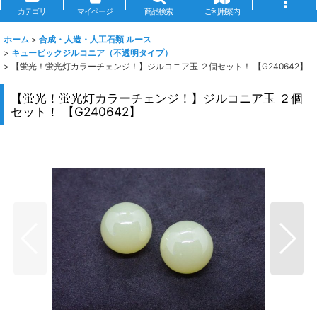
カテゴリ
マイページ
商品検索
ご利用案内
ホーム
>
合成・人造・人工石類 ルース
>
キュービックジルコニア（不透明タイプ）
>
【蛍光！蛍光灯カラーチェンジ！】ジルコニア玉 ２個セット！ 【G240642】
【蛍光！蛍光灯カラーチェンジ！】ジルコニア玉 ２個
セット！ 【G240642】