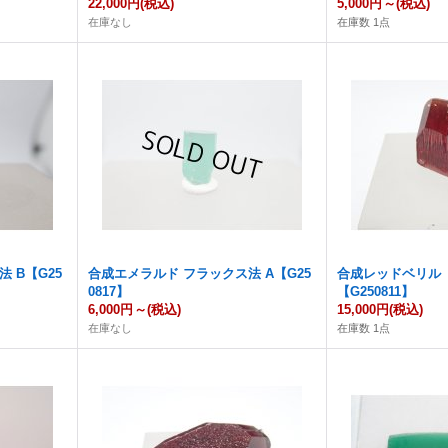
22,000円
(税込)
5,000円
～
(税込)
在庫なし
在庫数 1点
 B【G25
合成エメラルド フラックス法 A【G25
合成レッドベリル
0817】
【G250811】
6,000円
～
(税込)
15,000円
(税込)
在庫なし
在庫数 1点