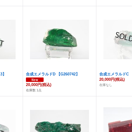
43】
合成エメラルドD 【G260742】
合成エメラルドC 【
20,000円
(税込)
20,000円
(税込)
在庫なし
在庫数 1点