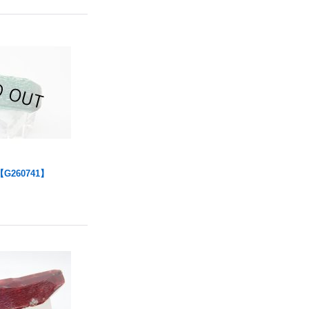
G260741】