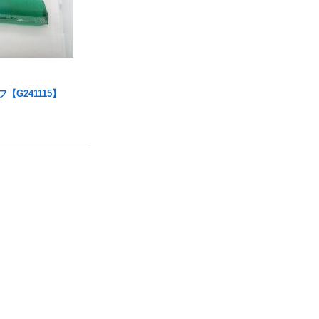
【G241115】