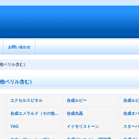
お問い合わせ
他ベリル含む）
他ベリル含む）
エクセルスピネル
合成ルビー
合成ルビ
合成エメラルド（その他ベリル含む）
合成水晶
合成オ
YAG
イイモリストーン
スター