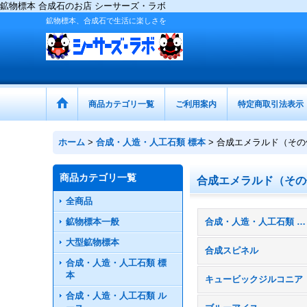
鉱物標本 合成石のお店 シーサーズ・ラボ
鉱物標本、合成石で生活に楽しさを
商品カテゴリ一覧
ご利用案内
特定商取引法表示
ホーム
>
合成・人造・人工石類 標本
>
合成エメラルド（その
商品カテゴリ一覧
合成エメラルド（その
全商品
鉱物標本一般
合成・人造・人工石類 標本 (全商品)
大型鉱物標本
合成スピネル
合成・人造・人工石類 標
本
キュービックジルコニア
合成・人造・人工石類 ル