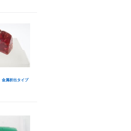
 金属析出タイプ