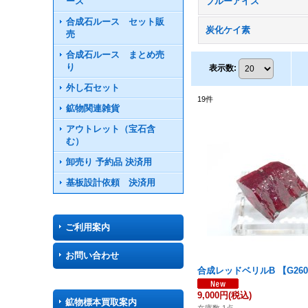
ース
ブルーアイス
合成石ルース セット販
炭化ケイ素
売
合成石ルース まとめ売
り
表示数
:
外し石セット
19
件
鉱物関連雑貨
アウトレット（宝石含
む）
卸売り 予約品 決済用
基板設計依頼 決済用
ご利用案内
お問い合わせ
合成レッドベリルB 【G260
9,000円
(税込)
鉱物標本買取案内