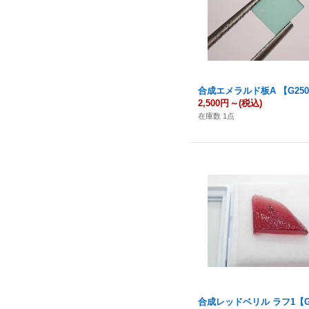
合成エメラルド板A 【G250
2,500円
～
(税込)
在庫数 1点
合成レッドベリル ラフ1【G2