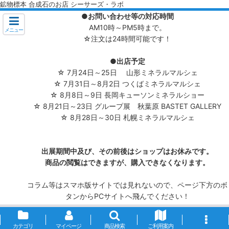
鉱物標本 合成石のお店 シーサーズ・ラボ
●お問い合わせ等の対応時間
AM10時～PM5時まで。
メニュー
☆注文は24時間可能です！
●出店予定
☆ 7月24日～25日 山形ミネラルマルシェ
☆ 7月31日～8月2日 つくばミネラルマルシェ
☆ 8月8日～9日 長岡キューソンミネラルショー
☆ 8月21日～23日 グループ展 秋葉原 BASTET GALLERY
☆ 8月28日～30日 札幌ミネラルマルシェ
出展期間中及び、その前後はショップはお休みです。
商品の閲覧はできますが、購入できなくなります。
コラム等はスマホ版サイトでは見れないので、ページ下方のボ
タンからPCサイトへ飛んでください！
カテゴリ
マイページ
商品検索
ご利用案内