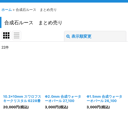
ホーム
>
合成石ルース まとめ売り
合成石ルース まとめ売り
表示順変更
閉じる
22
件
表示数
:
並び順
:
絞り込む
10.3×10mm スワロフス
Φ2.0mm 合成ウォータ
Φ1.5mm 合成ウォータ
キークリスタル 6228番
ーオパール 27_100
ーオパール 26_100
20,000
円
(税込)
3,000
円
(税込)
3,000
円
(税込)