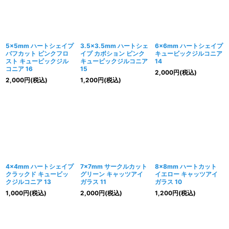
5×5mm ハートシェイプ
3.5×3.5mm ハートシェ
6×6mm ハートシェイプ
バフカット ピンクフロ
イプ カボション ピンク
キュービックジルコニア
スト キュービックジル
キュービックジルコニア
14
コニア 16
15
2,000
円
(税込)
2,000
円
(税込)
1,200
円
(税込)
4×4mm ハートシェイプ
7×7mm サークルカット
8×8mm ハートカット
クラックド キュービッ
グリーン キャッツアイ
イエロー キャッツアイ
クジルコニア 13
ガラス 11
ガラス 10
1,000
円
(税込)
2,000
円
(税込)
1,200
円
(税込)