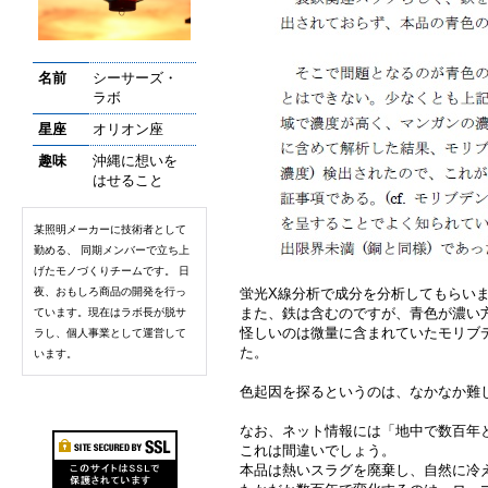
名前
シーサーズ・
ラボ
星座
オリオン座
趣味
沖縄に想いを
はせること
某照明メーカーに技術者として
勤める、 同期メンバーで立ち上
げたモノづくりチームです。 日
夜、おもしろ商品の開発を行っ
蛍光X線分析で成分を分析してもらい
また、鉄は含むのですが、青色が濃い
ています。現在はラボ長が脱サ
怪しいのは微量に含まれていたモリブ
ラし、個人事業として運営して
た。
います。
色起因を探るというのは、なかなか難
なお、ネット情報には「地中で数百年
これは間違いでしょう。
本品は熱いスラグを廃棄し、自然に冷