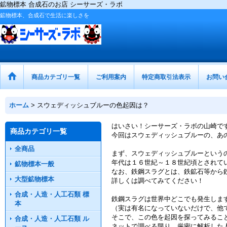
鉱物標本 合成石のお店 シーサーズ・ラボ
鉱物標本、合成石で生活に楽しさを
商品カテゴリ一覧
ご利用案内
特定商取引法表示
お問い
ホーム
>
スウェディッシュブルーの色起因は？
はいさい！シーサーズ・ラボの山崎で
商品カテゴリ一覧
今回はスウェディッシュブルーの、あ
全商品
まず、スウェディッシュブルーという
年代は１６世紀～１８世紀頃とされて
鉱物標本一般
なお、鉄鋼スラグとは、鉄鉱石等から
大型鉱物標本
詳しくは調べてみてください！
合成・人造・人工石類 標
鉄鋼スラグは世界中どこでも発生しま
本
（実は有名になっていないだけで、他
そこで、この色を起因を探ってみるこ
合成・人造・人工石類 ル
ネットで調べる限り、厳密に解析した