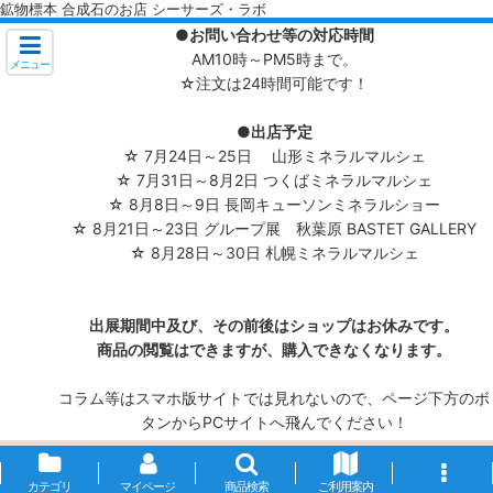
鉱物標本 合成石のお店 シーサーズ・ラボ
●お問い合わせ等の対応時間
AM10時～PM5時まで。
メニュー
☆注文は24時間可能です！
●出店予定
☆ 7月24日～25日 山形ミネラルマルシェ
☆ 7月31日～8月2日 つくばミネラルマルシェ
☆ 8月8日～9日 長岡キューソンミネラルショー
☆ 8月21日～23日 グループ展 秋葉原 BASTET GALLERY
☆ 8月28日～30日 札幌ミネラルマルシェ
出展期間中及び、その前後はショップはお休みです。
商品の閲覧はできますが、購入できなくなります。
コラム等はスマホ版サイトでは見れないので、ページ下方のボ
タンからPCサイトへ飛んでください！
カテゴリ
マイページ
商品検索
ご利用案内