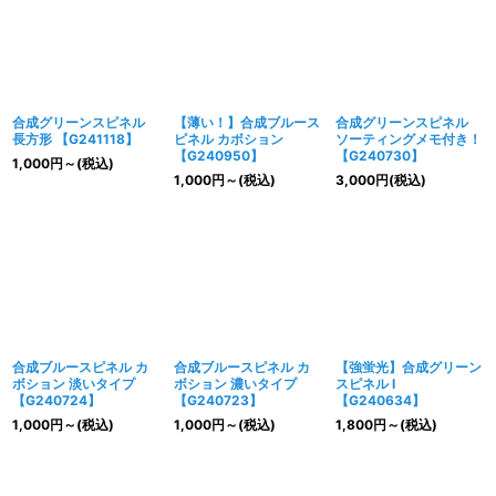
合成グリーンスピネル
【薄い！】合成ブルース
合成グリーンスピネル
長方形 【G241118】
ピネル カボション
ソーティングメモ付き！
【G240950】
【G240730】
1,000
円
～
(税込)
1,000
円
～
(税込)
3,000
円
(税込)
合成ブルースピネル カ
合成ブルースピネル カ
【強蛍光】合成グリーン
ボション 淡いタイプ
ボション 濃いタイプ
スピネル I
【G240724】
【G240723】
【G240634】
1,000
円
～
(税込)
1,000
円
～
(税込)
1,800
円
～
(税込)