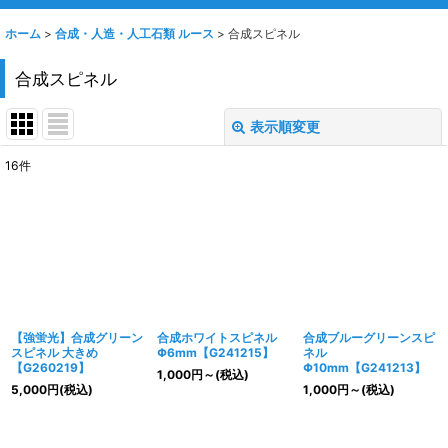
ホーム
>
合成・人造・人工石類 ルース
>
合成スピネル
合成スピネル
表示順変更
閉じる
16
件
表示数
:
並び順
:
絞り込む
【強蛍光】合成グリーン
合成ホワイトスピネル
合成ブルーグリーンスピ
スピネル 大きめ
Φ6mm【G241215】
ネル
【G260219】
Φ10mm【G241213】
1,000
円
～
(税込)
5,000
円
(税込)
1,000
円
～
(税込)