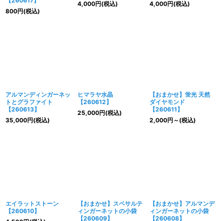
【260617】
4,000
円
(税込)
4,000
円
(税込)
800
円
(税込)
アルマンディンガーネッ
ヒマラヤ水晶
【おまかせ】蛍光 天然
トとグラファイト
【260612】
ダイヤモンド
【260613】
【260611】
25,000
円
(税込)
35,000
円
(税込)
2,000
円
～
(税込)
エイラットストーン
【おまかせ】スペサルテ
【おまかせ】アルマンデ
【260610】
ィンガーネットの小袋
ィンガーネットの小袋
【260609】
【260608】