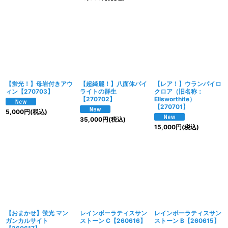
【蛍光！】母岩付きアウ
【超綺麗！】八面体パイ
【レア！】ウランパイロ
ィン【270703】
ライトの群生
クロア（旧名称：
【270702】
Ellsworthite）
【270701】
5,000
円
(税込)
35,000
円
(税込)
15,000
円
(税込)
【おまかせ】蛍光 マン
レインボーラティスサン
レインボーラティスサン
ガンカルサイト
ストーン C【260616】
ストーン B【260615】