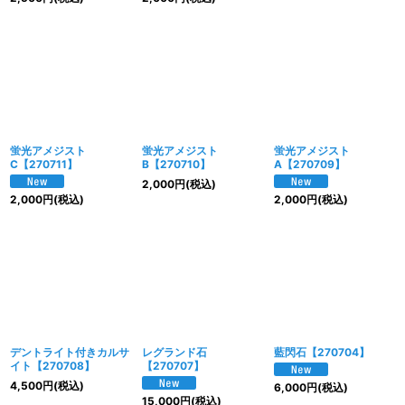
蛍光アメジスト
蛍光アメジスト
蛍光アメジスト
C【270711】
B【270710】
A【270709】
2,000
円
(税込)
2,000
円
(税込)
2,000
円
(税込)
デントライト付きカルサ
レグランド石
藍閃石【270704】
イト【270708】
【270707】
4,500
円
(税込)
6,000
円
(税込)
15,000
円
(税込)