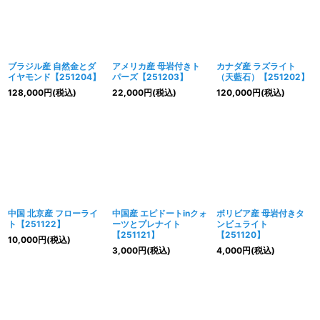
ブラジル産 自然金とダ
アメリカ産 母岩付きト
カナダ産 ラズライト
イヤモンド【251204】
パーズ【251203】
（天藍石）【251202】
128,000
円
(税込)
22,000
円
(税込)
120,000
円
(税込)
中国 北京産 フローライ
中国産 エピドートinクォ
ボリビア産 母岩付きタ
ト【251122】
ーツとプレナイト
ンビュライト
【251121】
【251120】
10,000
円
(税込)
3,000
円
(税込)
4,000
円
(税込)