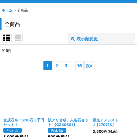
ホーム
>
全商品
全商品
表示順変更
閉じる
915
件
表示数
:
1
2
3
...
16
次
»
並び順
:
絞り込む
合成石ルース10石 3千円
訳アリ合成、人造石セッ
蛍光アメジスト
セット！
ト 【G240601】
J【270718】
3,500
円
(税込)
3,000
円
(税込)
500
円
(税込)