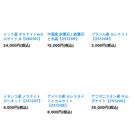
インド産 オケナイトinカ
中国産 灰重石と鉄重石
ブラジル産 セレナイト
ルサイト A【260101】
と水晶【251209】
【251208】
24,000
円
(税込)
15,000
円
(税込)
3,000
円
(税込)
メキシコ産 メラナイト
アメリカ産 セレスタイ
アフガニスタン産 モル
ガーネット【251207】
トとカルサイト
ガナイト【251205】
【251206】
4,000
円
(税込)
35,000
円
(税込)
6,000
円
(税込)