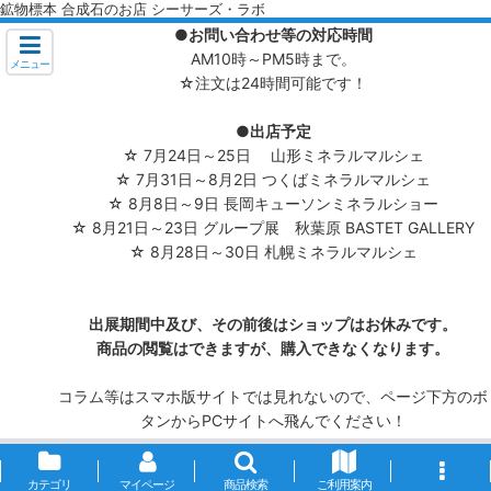
鉱物標本 合成石のお店 シーサーズ・ラボ
●お問い合わせ等の対応時間
AM10時～PM5時まで。
メニュー
☆注文は24時間可能です！
●出店予定
☆ 7月24日～25日 山形ミネラルマルシェ
☆ 7月31日～8月2日 つくばミネラルマルシェ
☆ 8月8日～9日 長岡キューソンミネラルショー
☆ 8月21日～23日 グループ展 秋葉原 BASTET GALLERY
☆ 8月28日～30日 札幌ミネラルマルシェ
出展期間中及び、その前後はショップはお休みです。
商品の閲覧はできますが、購入できなくなります。
コラム等はスマホ版サイトでは見れないので、ページ下方のボ
タンからPCサイトへ飛んでください！
カテゴリ
マイページ
商品検索
ご利用案内