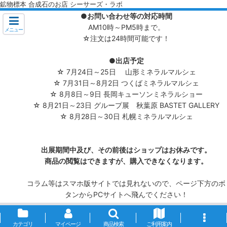
鉱物標本 合成石のお店 シーサーズ・ラボ
●お問い合わせ等の対応時間
AM10時～PM5時まで。
メニュー
☆注文は24時間可能です！
●出店予定
☆ 7月24日～25日 山形ミネラルマルシェ
☆ 7月31日～8月2日 つくばミネラルマルシェ
☆ 8月8日～9日 長岡キューソンミネラルショー
☆ 8月21日～23日 グループ展 秋葉原 BASTET GALLERY
☆ 8月28日～30日 札幌ミネラルマルシェ
出展期間中及び、その前後はショップはお休みです。
商品の閲覧はできますが、購入できなくなります。
コラム等はスマホ版サイトでは見れないので、ページ下方のボ
タンからPCサイトへ飛んでください！
カテゴリ
マイページ
商品検索
ご利用案内