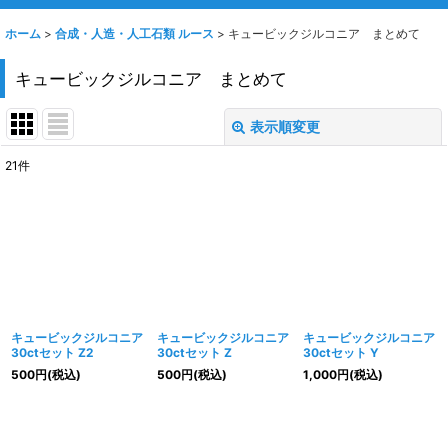
ホーム
>
合成・人造・人工石類 ルース
>
キュービックジルコニア まとめて
キュービックジルコニア まとめて
表示順変更
閉じる
21
件
表示数
:
並び順
:
絞り込む
キュービックジルコニア
キュービックジルコニア
キュービックジルコニア
30ctセット Z2
30ctセット Z
30ctセット Y
500
円
(税込)
500
円
(税込)
1,000
円
(税込)