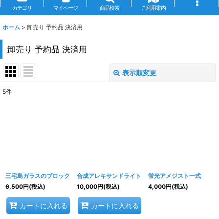
カテゴリ
マイページ
商品検索
ご利用案内
ホーム
>
卸売り 予約品 決済用
卸売り 予約品 決済用
表示順変更
閉じる
5
件
表示数
:
並び順
:
絞り込む
三宅島ガラスのブロック
合成アレキサンドライト
蛍光アメジスト一式
6,500
円
(税込)
10,000
円
(税込)
4,000
円
(税込)
カートに入れる
カートに入れる