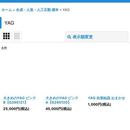
ホーム
>
合成・人造・人工石類 標本
>
YAG
YAG
表示順変更
閉じる
6
件
表示数
:
並び順
:
絞り込む
大きめのYAG ピンク
大きめのYAG ピンク
YAG 自形結晶 おまかせ
B【G260121】
A【G260120】
1,000
円
(税込)
25,000
円
(税込)
45,000
円
(税込)