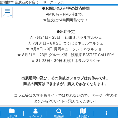
鉱物標本 合成石のお店 シーサーズ・ラボ
●お問い合わせ等の対応時間
AM10時～PM5時まで。
メニュー
☆注文は24時間可能です！
●出店予定
☆ 7月24日～25日 山形ミネラルマルシェ
☆ 7月31日～8月2日 つくばミネラルマルシェ
☆ 8月8日～9日 長岡キューソンミネラルショー
☆ 8月21日～23日 グループ展 秋葉原 BASTET GALLERY
☆ 8月28日～30日 札幌ミネラルマルシェ
出展期間中及び、その前後はショップはお休みです。
商品の閲覧はできますが、購入できなくなります。
コラム等はスマホ版サイトでは見れないので、ページ下方のボ
タンからPCサイトへ飛んでください！
カテゴリ
マイページ
商品検索
ご利用案内