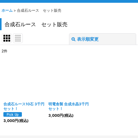
ホーム
>
合成石ルース セット販売
合成石ルース セット販売
表示順変更
閉じる
2
件
表示数
:
並び順
:
絞り込む
合成石ルース10石 3千円
明電舎製 合成水晶3千円
セット！
セット！
3,000
円
(税込)
3,000
円
(税込)