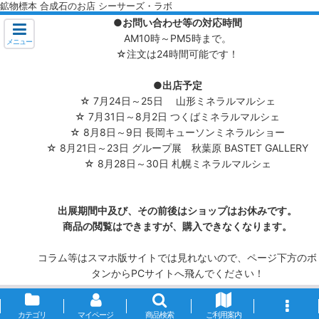
鉱物標本 合成石のお店 シーサーズ・ラボ
●お問い合わせ等の対応時間
AM10時～PM5時まで。
メニュー
☆注文は24時間可能です！
●出店予定
☆ 7月24日～25日 山形ミネラルマルシェ
☆ 7月31日～8月2日 つくばミネラルマルシェ
☆ 8月8日～9日 長岡キューソンミネラルショー
☆ 8月21日～23日 グループ展 秋葉原 BASTET GALLERY
☆ 8月28日～30日 札幌ミネラルマルシェ
出展期間中及び、その前後はショップはお休みです。
商品の閲覧はできますが、購入できなくなります。
コラム等はスマホ版サイトでは見れないので、ページ下方のボ
タンからPCサイトへ飛んでください！
カテゴリ
マイページ
商品検索
ご利用案内