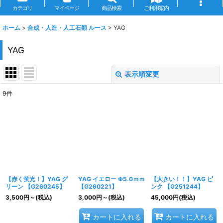
カテゴリ
マイページ
商品検索
ご利用案内
ホーム
>
合成・人造・人工石類 ルース
>
YAG
YAG
表示順変更
閉じる
9
件
表示数
:
並び順
:
絞り込む
【赤く蛍光！】YAG グ
YAG イエロー Φ5.0ｍｍ
【大きい！！】YAG ピ
リーン 【G260245】
【G260221】
ンク 【G251244】
3,500
円
～
(税込)
3,000
円
～
(税込)
45,000
円
(税込)
カートに入れる
カートに入れる