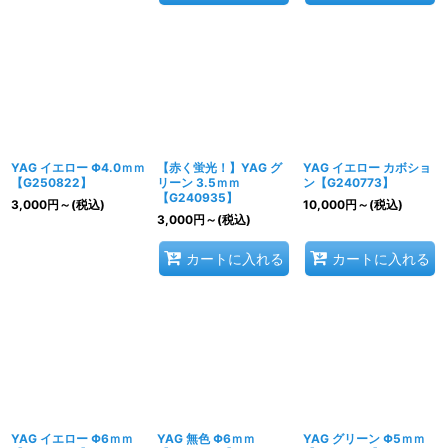
YAG イエロー Φ4.0ｍｍ
【赤く蛍光！】YAG グ
YAG イエロー カボショ
【G250822】
リーン 3.5ｍｍ
ン【G240773】
【G240935】
3,000
円
～
(税込)
10,000
円
～
(税込)
3,000
円
～
(税込)
カートに入れる
カートに入れる
YAG イエロー Φ6ｍｍ
YAG 無色 Φ6ｍｍ
YAG グリーン Φ5ｍｍ