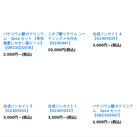
バナジウム酸ガドリニウ
ニオブ酸リチウム ソー
合成ジンカイト 4
ム 3pcs セット 【蛍光
ティングメモ付き
【G2401035】
観察しやすい黒ケース】
【G240461】
3,000
円
～
(税込)
【GR2302001B】
20,000
円
(税込)
2,000
円
～
(税込)
合成ジンカイト 2
合成ジンカイト 1
バナジウム酸ガドリニウ
【G2401033】
【G2401032】
ム 3pcs セット
【GR2302001】
3,000
円
～
(税込)
3,000
円
～
(税込)
2,000
円
～
(税込)