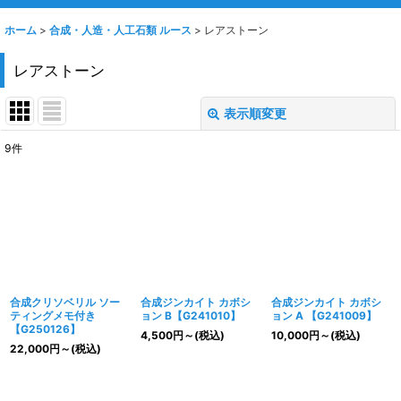
ホーム
>
合成・人造・人工石類 ルース
>
レアストーン
レアストーン
表示順変更
閉じる
9
件
表示数
:
並び順
:
絞り込む
合成クリソベリル ソー
合成ジンカイト カボシ
合成ジンカイト カボシ
ティングメモ付き
ョン B【G241010】
ョン A 【G241009】
【G250126】
4,500
円
～
(税込)
10,000
円
～
(税込)
22,000
円
～
(税込)