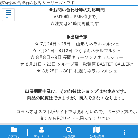
鉱物標本 合成石のお店 シーサーズ・ラボ
●お問い合わせ等の対応時間
AM10時～PM5時まで。
メニュー
☆注文は24時間可能です！
●出店予定
☆ 7月24日～25日 山形ミネラルマルシェ
☆ 7月31日～8月2日 つくばミネラルマルシェ
☆ 8月8日～9日 長岡キューソンミネラルショー
☆ 8月21日～23日 グループ展 秋葉原 BASTET GALLERY
☆ 8月28日～30日 札幌ミネラルマルシェ
出展期間中及び、その前後はショップはお休みです。
商品の閲覧はできますが、購入できなくなります。
コラム等はスマホ版サイトでは見れないので、ページ下方のボ
タンからPCサイトへ飛んでください！
カテゴリ
マイページ
商品検索
ご利用案内