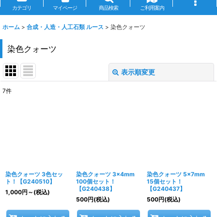
カテゴリ
マイページ
商品検索
ご利用案内
ホーム
>
合成・人造・人工石類 ルース
>
染色クォーツ
染色クォーツ
表示順変更
閉じる
7
件
表示数
:
並び順
:
絞り込む
染色クォーツ 3色セッ
染色クォーツ 3×4mm
染色クォーツ 5×7mm
ト！【G240510】
100個セット！
15個セット！
【G240438】
【G240437】
1,000
円
～
(税込)
500
円
(税込)
500
円
(税込)