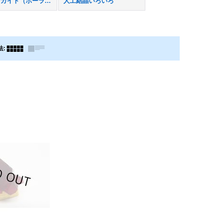
合成ジンカイト（ポーランド産）
人工結晶いろいろ
法
: