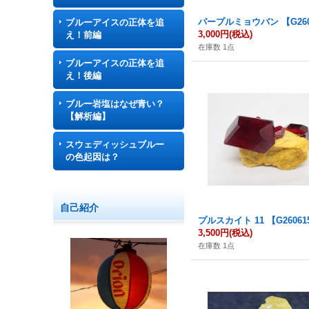
パープルミョウバン 【G260
ブルーアイスの正体を追
3,000円
(税込)
え！前編
在庫数 1点
ブルーアイスの正体を追
え！後編
ブルー岩塩はなぜ青い？
【解析編】
スウェディッシュブルー
の色起因は？
自己紹介
プルスカイト 11 【G26061
3,500円
(税込)
在庫数 1点