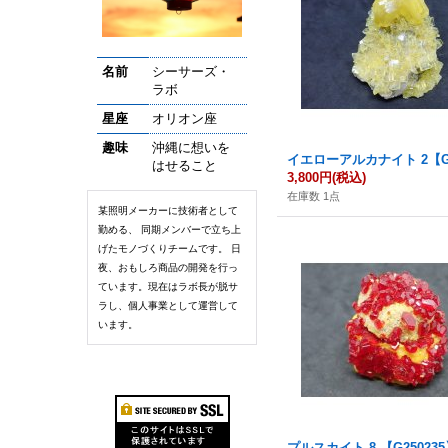
名前
シーサーズ・
ラボ
星座
オリオン座
趣味
沖縄に想いを
イエローアルカナイト 2【G2
はせること
3,800円
(税込)
在庫数 1点
某照明メーカーに技術者として
勤める、 同期メンバーで立ち上
げたモノづくりチームです。 日
夜、おもしろ商品の開発を行っ
ています。現在はラボ長が脱サ
ラし、個人事業として運営して
います。
プルスカイト 8 【G25023