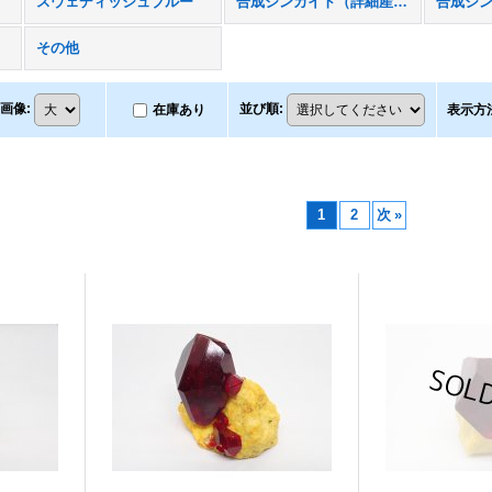
スウェディッシュブルー
合成ジンカイト（詳細産地不明）
その他
画像
:
並び順
:
在庫あり
表示方
1
2
次
»