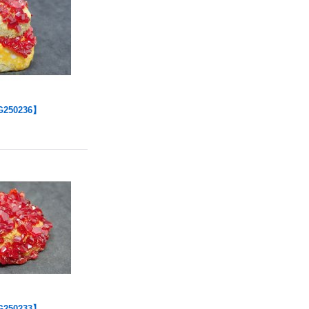
250236】
250233】