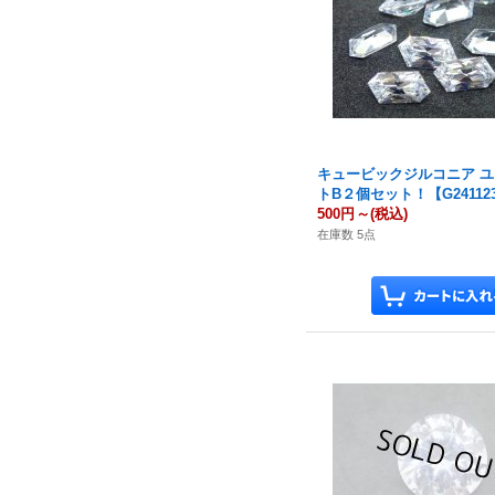
キュービックジルコニア 
トB２個セット！【G24112
500円
～
(税込)
在庫数 5点