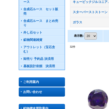
ース
キュービックジ
合成石ルース セット販
スターバーストストーン
売
合成石ルース まとめ売
ガラス
り
外し石セット
表示数
:
鉱物関連雑貨
アウトレット（宝石含
32
件
む）
卸売り 予約品 決済用
基板設計依頼 決済用
ご利用案内
お問い合わせ
鉱物標本買取案内