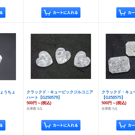
ちょうちょ
クラックド・キュービックジルコニア
クラックド・キュ
ハート【G250579】
【G250575】
500円
～
(税込)
500円
～
(税込)
在庫数 6点
在庫数 5点