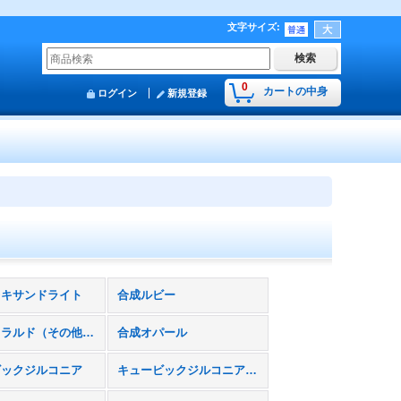
文字サイズ
:
0
カートの中身
ログイン
新規登録
レキサンドライト
合成ルビー
合成エメラルド（その他ベリル含む）
合成オパール
ビックジルコニア
キュービックジルコニア（不透明タイプ）