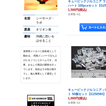
キュービックジルコニア 
ハート 100pcsセット【G25
1,500円
(税込)
在庫数 4点
名前
シーサーズ・
ラボ
星座
オリオン座
趣味
沖縄に想いを
はせること
某照明メーカーに技術者として
勤める、 同期メンバーで立ち上
げたモノづくりチームです。 日
夜、おもしろ商品の開発を行っ
ています。現在はラボ長が脱サ
ラし、個人事業として運営して
います。
キュービックジルコニア 
ト 50個セット【G250584
1,000円
(税込)
在庫数 4点