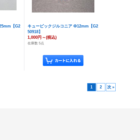
5mm【G2
キュービックジルコニア Φ12mm【G2
50918】
1,000円
～
(税込)
在庫数 5点
1
2
次
»