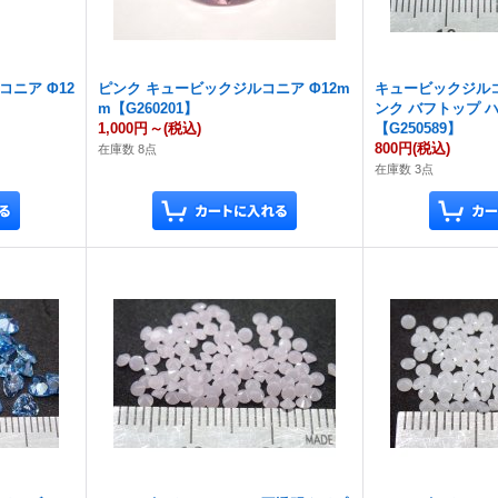
ニア Φ12
ピンク キュービックジルコニア Φ12m
キュービックジル
m【G260201】
ンク バフトップ ハ
1,000円
～
(税込)
【G250589】
800円
(税込)
在庫数 8点
在庫数 3点