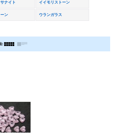
アサナイト
イイモリストーン
トーン
ウランガラス
法
: