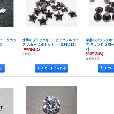
ユニークカッ
漆黒のブラックキュービックジルコニ
漆黒のブラックキ
3】
ア スター ２個セット！【G241013】
ア ラウンド ２個セ
500円
(税込)
2】
500円
(税込)
在庫数 5点
在庫数 5点