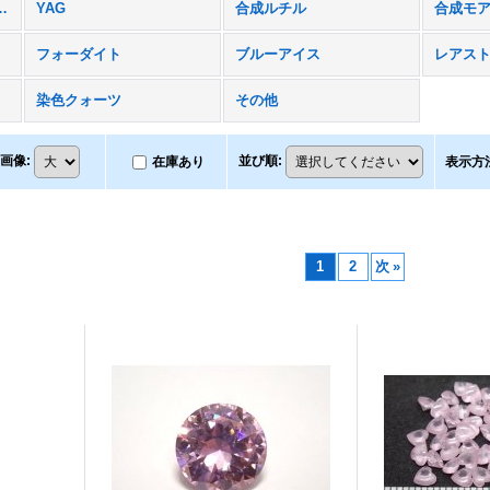
ルコニア まとめて
YAG
合成ルチル
合成モ
フォーダイト
ブルーアイス
レアス
染色クォーツ
その他
画像
:
並び順
:
在庫あり
表示方
1
2
次
»