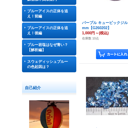
ブルーアイスの正体を追
え！前編
パープル キュービックジルコ
ブルーアイスの正体を追
mm【G260202】
え！後編
1,000円
～
(税込)
在庫数 10点
ブルー岩塩はなぜ青い？
【解析編】
スウェディッシュブルー
の色起因は？
自己紹介