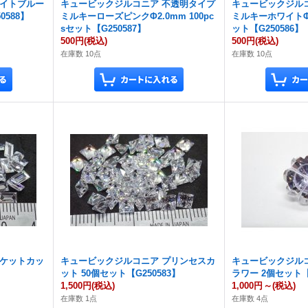
ライトブルー
キュービックジルコニア 不透明タイプ
キュービックジル
0588】
ミルキーローズピンクΦ2.0mm 100pc
ミルキーホワイトΦ2.
sセット【G250587】
ット【G250586】
500円
(税込)
500円
(税込)
在庫数 10点
在庫数 10点
バケットカッ
キュービックジルコニア プリンセスカ
キュービックジル
】
ット 50個セット【G250583】
ラワー 2個セット【G
1,500円
(税込)
1,000円
～
(税込)
在庫数 1点
在庫数 4点