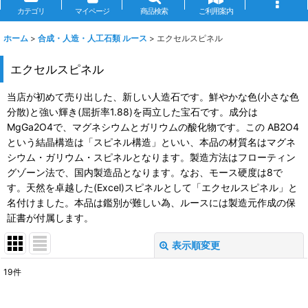
カテゴリ
マイページ
商品検索
ご利用案内
ホーム
>
合成・人造・人工石類 ルース
>
エクセルスピネル
エクセルスピネル
当店が初めて売り出した、新しい人造石です。鮮やかな色(小さな色
分散)と強い輝き(屈折率1.88)を両立した宝石です。成分は
MgGa2O4で、マグネシウムとガリウムの酸化物です。この AB2O4
という結晶構造は「スピネル構造」といい、本品の材質名はマグネ
シウム・ガリウム・スピネルとなります。製造方法はフローティン
グゾーン法で、国内製造品となります。なお、モース硬度は8で
す。天然を卓越した(Excel)スピネルとして「エクセルスピネル」と
名付けました。本品は鑑別が難しい為、ルースには製造元作成の保
証書が付属します。
表示順変更
閉じる
19
件
表示数
: