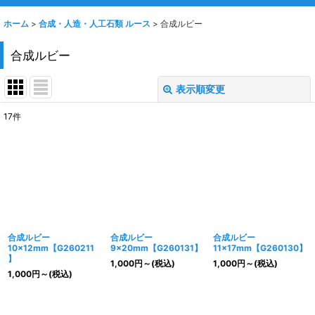
ホーム
>
合成・人造・人工石類 ルース
>
合成ルビー
合成ルビー
表示順変更
閉じる
17
件
表示数
:
並び順
:
絞り込む
合成ルビー
合成ルビー
合成ルビー
10×12mm【G260211
9×20mm【G260131】
11×17mm【G260130】
】
1,000
円
～
(税込)
1,000
円
～
(税込)
1,000
円
～
(税込)