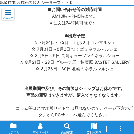
鉱物標本 合成石のお店 シーサーズ・ラボ
●お問い合わせ等の対応時間
AM10時～PM5時まで。
メニュー
☆注文は24時間可能です！
●出店予定
☆ 7月24日～25日 山形ミネラルマルシェ
☆ 7月31日～8月2日 つくばミネラルマルシェ
☆ 8月8日～9日 長岡キューソンミネラルショー
☆ 8月21日～23日 グループ展 秋葉原 BASTET GALLERY
☆ 8月28日～30日 札幌ミネラルマルシェ
出展期間中及び、その前後はショップはお休みです。
商品の閲覧はできますが、購入できなくなります。
コラム等はスマホ版サイトでは見れないので、ページ下方のボ
タンからPCサイトへ飛んでください！
カテゴリ
マイページ
商品検索
ご利用案内