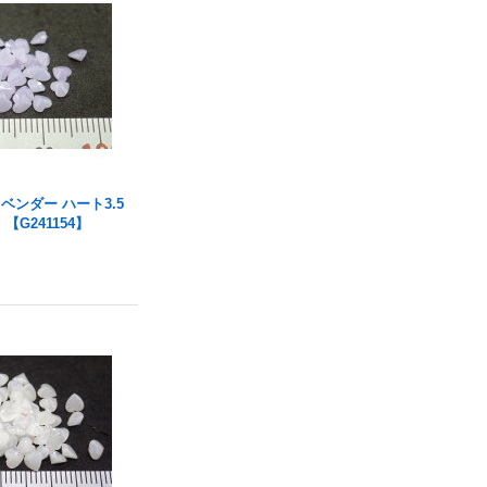
ベンダー ハート3.5
【G241154】