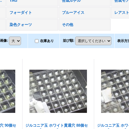
ルコニア まとめて
YAG
合成ルチル
合成モ
フォーダイト
ブルーアイス
レアス
染色クォーツ
その他
画像
:
並び順
:
在庫あり
表示方
 90個セ
ジルコニア玉 ホワイト貫通穴 88個セ
ジルコニア玉 ホワ