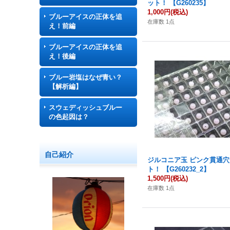
ット！ 【G260235】
1,000円
(税込)
ブルーアイスの正体を追
在庫数 1点
え！前編
ブルーアイスの正体を追
え！後編
ブルー岩塩はなぜ青い？
【解析編】
スウェディッシュブルー
の色起因は？
自己紹介
ジルコニア玉 ピンク貫通穴 
ト！ 【G260232_2】
1,500円
(税込)
在庫数 1点