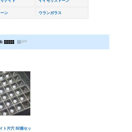
アサナイト
イイモリストーン
トーン
ウランガラス
法
:
イト片穴 82個セッ