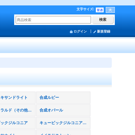
文字サイズ
:
ログイン
新規登録
レキサンドライト
合成ルビー
合成エメラルド（その他ベリル含む）
合成オパール
ビックジルコニア
キュービックジルコニア（不透明タイプ）