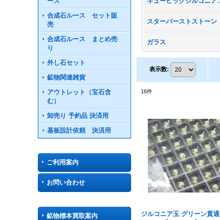
ース
キュービックジ
合成石ルース セット販
スターバーストストーン
売
合成石ルース まとめ売
ガラス
り
外し石セット
表示数
:
鉱物関連雑貨
アウトレット（宝石含
16
件
む）
卸売り 予約品 決済用
基板設計依頼 決済用
ご利用案内
お問い合わせ
ジルコニア玉 グリーン貫通穴
鉱物標本買取案内