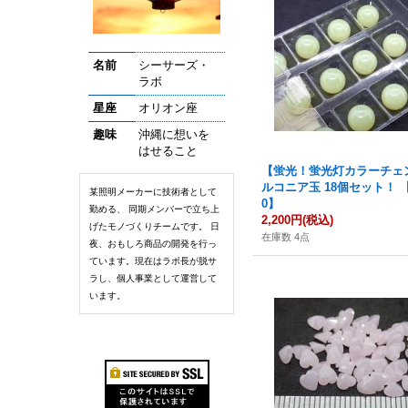
名前
シーサーズ・
ラボ
星座
オリオン座
趣味
沖縄に想いを
はせること
【蛍光！蛍光灯カラーチェ
ルコニア玉 18個セット！ 【G
某照明メーカーに技術者として
0】
勤める、 同期メンバーで立ち上
2,200円
(税込)
げたモノづくりチームです。 日
在庫数 4点
夜、おもしろ商品の開発を行っ
ています。現在はラボ長が脱サ
ラし、個人事業として運営して
います。