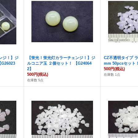
ンジ！】ジ
【蛍光！蛍光灯カラーチェンジ！】ジ
CZ不透明タイプ ラ
26023
ルコニア玉 ２個セット！ 【G24064
mm 50pcsセット！
2】
500円
(税込)
500円
(税込)
在庫数 1点
在庫数 5点