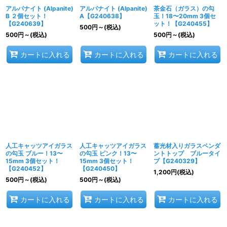
アルパナイト (Alpanite)
アルパナイト (Alpanite)
茶金石（ガラス）の勾
B ２個セット！
A【G240638】
玉！18〜20mm 3個セ
【G240639】
ット！【G240455】
500
円
～
(税込)
500
円
～
(税込)
500
円
～
(税込)
カートに入れる
カートに入れる
カートに入れる
人工キャッツアイガラス
人工キャッツアイガラス
蓄光材入りガラスペンダ
の勾玉 ブルー！13〜
の勾玉 ピンク！13〜
ントトップ ブルータイ
15mm 3個セット！
15mm 3個セット！
プ【G240329】
【G240452】
【G240450】
1,200
円
(税込)
500
円
～
(税込)
500
円
～
(税込)
カートに入れる
カートに入れる
カートに入れる