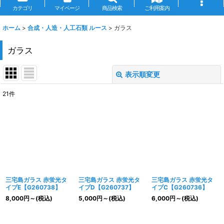
カテゴリ
マイページ
商品検索
ご利用案内
ホーム
>
合成・人造・人工石類 ルース
>
ガラス
ガラス
表示順変更
閉じる
21
件
表示数
:
並び順
:
絞り込む
三宅島ガラス 赤蛍光タ
三宅島ガラス 赤蛍光タ
三宅島ガラス 赤蛍光タ
イプE【G260738】
イプD【G260737】
イプC【G260736】
8,000
円
～
(税込)
5,000
円
～
(税込)
6,000
円
～
(税込)