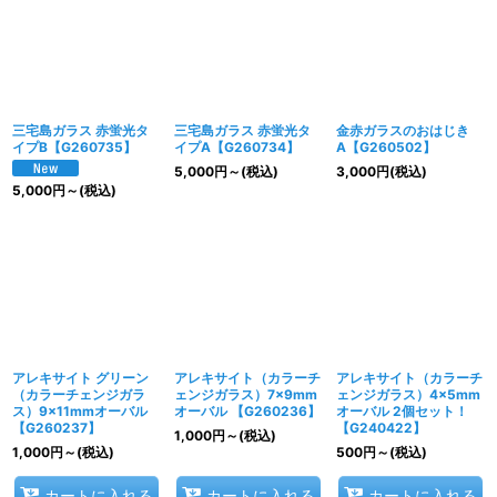
三宅島ガラス 赤蛍光タ
三宅島ガラス 赤蛍光タ
金赤ガラスのおはじき
イプB【G260735】
イプA【G260734】
A【G260502】
5,000
円
～
(税込)
3,000
円
(税込)
5,000
円
～
(税込)
アレキサイト グリーン
アレキサイト（カラーチ
アレキサイト（カラーチ
（カラーチェンジガラ
ェンジガラス）7×9mm
ェンジガラス）4×5mm
ス）9×11mmオーバル
オーバル 【G260236】
オーバル 2個セット！
【G260237】
【G240422】
1,000
円
～
(税込)
1,000
円
～
(税込)
500
円
～
(税込)
カートに入れる
カートに入れる
カートに入れる