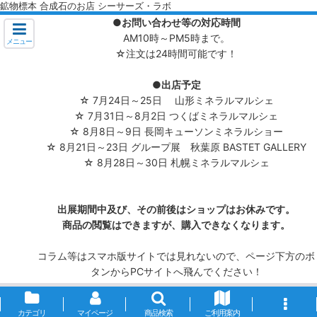
鉱物標本 合成石のお店 シーサーズ・ラボ
●お問い合わせ等の対応時間
AM10時～PM5時まで。
メニュー
☆注文は24時間可能です！
●出店予定
☆ 7月24日～25日 山形ミネラルマルシェ
☆ 7月31日～8月2日 つくばミネラルマルシェ
☆ 8月8日～9日 長岡キューソンミネラルショー
☆ 8月21日～23日 グループ展 秋葉原 BASTET GALLERY
☆ 8月28日～30日 札幌ミネラルマルシェ
出展期間中及び、その前後はショップはお休みです。
商品の閲覧はできますが、購入できなくなります。
コラム等はスマホ版サイトでは見れないので、ページ下方のボ
タンからPCサイトへ飛んでください！
カテゴリ
マイページ
商品検索
ご利用案内