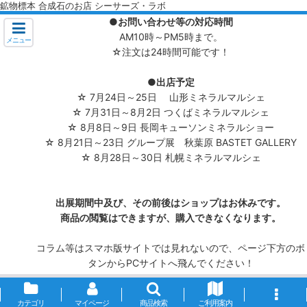
鉱物標本 合成石のお店 シーサーズ・ラボ
●お問い合わせ等の対応時間
AM10時～PM5時まで。
メニュー
☆注文は24時間可能です！
●出店予定
☆ 7月24日～25日 山形ミネラルマルシェ
☆ 7月31日～8月2日 つくばミネラルマルシェ
☆ 8月8日～9日 長岡キューソンミネラルショー
☆ 8月21日～23日 グループ展 秋葉原 BASTET GALLERY
☆ 8月28日～30日 札幌ミネラルマルシェ
出展期間中及び、その前後はショップはお休みです。
商品の閲覧はできますが、購入できなくなります。
コラム等はスマホ版サイトでは見れないので、ページ下方のボ
タンからPCサイトへ飛んでください！
カテゴリ
マイページ
商品検索
ご利用案内