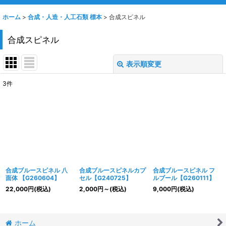
ホーム
>
合成・人造・人工石類 標本
>
合成スピネル
合成スピネル
表示順変更
閉じる
3
件
表示数
:
並び順
:
絞り込む
合成ブルースピネル 八
合成ブルースピネルカプ
合成ブルースピネル フ
面体 【G260604】
セル【G240725】
ルブール【G260111】
22,000
円
(税込)
2,000
円
～
(税込)
9,000
円
(税込)
ホーム