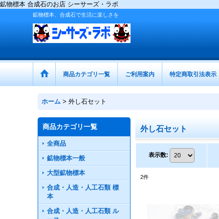
鉱物標本 合成石のお店 シーサーズ・ラボ
鉱物標本、合成石で生活に楽しさを
商品カテゴリ一覧
ご利用案内
特定商取引法表示
ホーム
>
外し石セット
商品カテゴリ一覧
外し石セット
全商品
表示数
:
鉱物標本一般
大型鉱物標本
2
件
合成・人造・人工石類 標
本
合成・人造・人工石類 ル