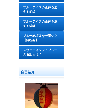
ブルーアイスの正体を追
え！前編
ブルーアイスの正体を追
え！後編
ブルー岩塩はなぜ青い？
【解析編】
スウェディッシュブルー
の色起因は？
自己紹介