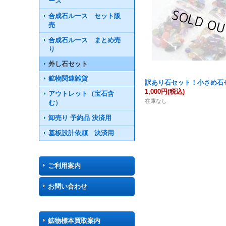
ース
合成石ルース セット販
売
合成石ルース まとめ売
り
外し石セット
鉱物関連雑貨
訳あり石セット！小さめ石
1,000円
(税込)
アウトレット（宝石含
在庫なし
む）
卸売り 予約品 決済用
基板設計依頼 決済用
ご利用案内
お問い合わせ
鉱物標本買取案内