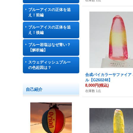
在庫数 1点
ブルーアイスの正体を追
え！前編
ブルーアイスの正体を追
え！後編
ブルー岩塩はなぜ青い？
【解析編】
スウェディッシュブルー
の色起因は？
合成バイカラーサファイア
ル【G260248】
8,000円
(税込)
自己紹介
在庫数 1点