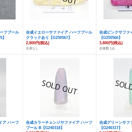
ハーフブール
合成イエローサファイア ハーフブール
合成ピンクサファ
5】
クラックあり【G250567】
【G250566】
2,800円
(税込)
3,800円
(税込)
在庫なし
在庫数 1点
イア ハーフ
合成カラーチェンジサファイア ハーフ
合成グリーンサフ
ブール B【G240318】
【G240317】