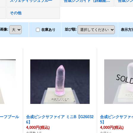
スウェディッシュブルー
合成ジンカイト（詳細産地不明）
その他
画像
:
並び順
:
在庫あり
表示方
ハーフブール
合成ピンクサファイア ミニB【G26032
合成ピンクサファイア
6】
5】
4,000円
(税込)
4,000円
(税込)