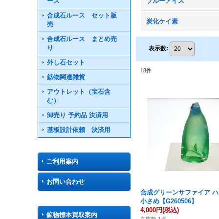
ース
ブルーアイス
合成石ルース セット販
炭化ケイ素
売
合成石ルース まとめ売
り
表示数
:
外し石セット
18
件
鉱物関連雑貨
アウトレット（宝石含
む）
卸売り 予約品 決済用
基板設計依頼 決済用
ご利用案内
お問い合わせ
合成グリーンサファイア 
小さめ【G260506】
4,000円
(税込)
鉱物標本買取案内