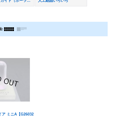
合成ジンカイト（ポーランド産）
人工結晶いろいろ
法
:
 ミニA【G26032