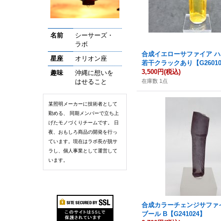
名前
シーサーズ・
ラボ
合成イエローサファイア 
星座
オリオン座
若干クラックあり【G26010
3,500円
(税込)
趣味
沖縄に想いを
はせること
在庫数 1点
某照明メーカーに技術者として
勤める、 同期メンバーで立ち上
げたモノづくりチームです。 日
夜、おもしろ商品の開発を行っ
ています。現在はラボ長が脱サ
ラし、個人事業として運営して
います。
合成カラーチェンジサファ
ブール B【G241024】