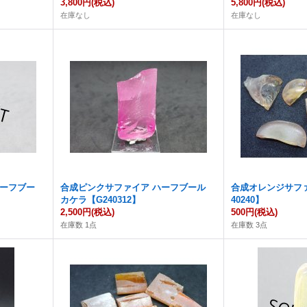
3,800円
(税込)
5,800円
(税込)
在庫なし
在庫なし
ハーフブー
合成ピンクサファイア ハーフブール
合成オレンジサフ
カケラ【G240312】
40240】
2,500円
(税込)
500円
(税込)
在庫数 1点
在庫数 3点