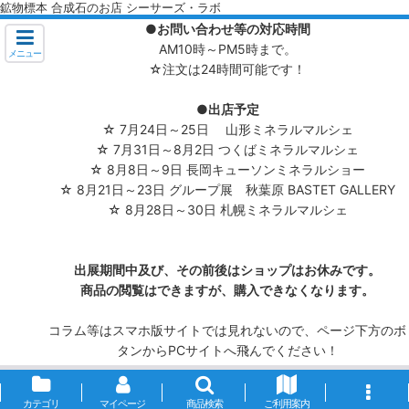
鉱物標本 合成石のお店 シーサーズ・ラボ
●お問い合わせ等の対応時間
AM10時～PM5時まで。
メニュー
☆注文は24時間可能です！
●出店予定
☆ 7月24日～25日 山形ミネラルマルシェ
☆ 7月31日～8月2日 つくばミネラルマルシェ
☆ 8月8日～9日 長岡キューソンミネラルショー
☆ 8月21日～23日 グループ展 秋葉原 BASTET GALLERY
☆ 8月28日～30日 札幌ミネラルマルシェ
出展期間中及び、その前後はショップはお休みです。
商品の閲覧はできますが、購入できなくなります。
コラム等はスマホ版サイトでは見れないので、ページ下方のボ
タンからPCサイトへ飛んでください！
カテゴリ
マイページ
商品検索
ご利用案内